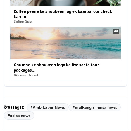
Coffee peene ke shoukeen log ek baar zaroor check
karein...
Coffee Quiz
Ad
Ghumne ke shoukeen logo ke liye saste tour
packages...
Discount Travel
टैग्स (Tags):
#
Ambikapur News
#
malkangiri hinsa news
#
odisa news