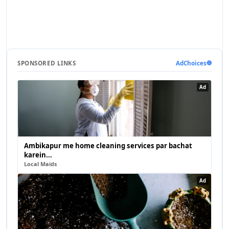
SPONSORED LINKS
AdChoices
🔵
Ad
Ambikapur me home cleaning services par bachat
karein...
Local Maids
Ad