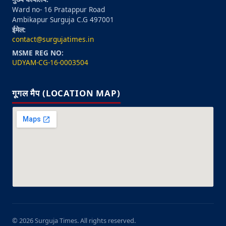
Ward no- 16 Pratappur Road
Ambikapur Surguja C.G 497001
ईमेल:
contact@surgujatimes.in
MSME REG NO:
UDYAM-CG-16-0003504
गूगल मैप (LOCATION MAP)
© 2026 Surguja Times. All rights reserved.