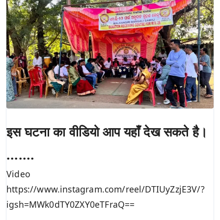
इस घटना का वीडियो आप यहाँ देख सकते है।
.......
Video
https://www.instagram.com/reel/DTIUyZzjE3V/?
igsh=MWk0dTY0ZXY0eTFraQ==