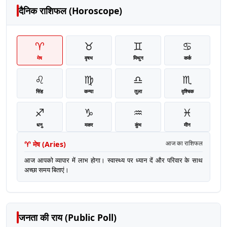
दैनिक राशिफल (Horoscope)
♈
♉
♊
♋
मेष
वृषभ
मिथुन
कर्क
♌
♍
♎
♏
सिंह
कन्या
तुला
वृश्चिक
♐
♑
♒
♓
धनु
मकर
कुंभ
मीन
♈
मेष
(
Aries
)
आज का राशिफल
आज आपको व्यापार में लाभ होगा। स्वास्थ्य पर ध्यान दें और परिवार के साथ
अच्छा समय बिताएं।
जनता की राय (Public Poll)