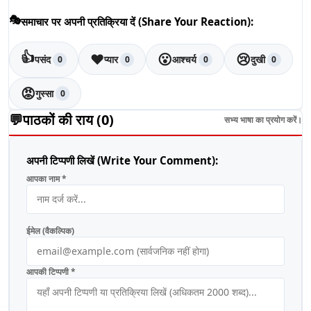
🎭
समाचार पर अपनी प्रतिक्रिया दें (Share Your Reaction):
👍
❤️
😮
😢
पसंद
प्यार
आश्चर्य
दुखी
0
0
0
0
😡
गुस्सा
0
💬
पाठकों की राय (
0
)
सभ्य भाषा का प्रयोग करें।
अपनी टिप्पणी लिखें (Write Your Comment):
आपका नाम *
ईमेल (वैकल्पिक)
आपकी टिप्पणी *