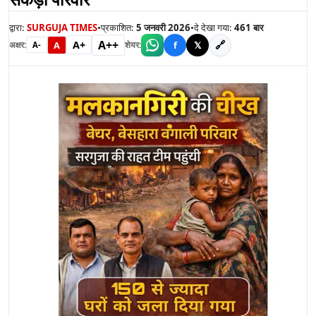
द्वारा:
SURGUJA TIMES
•
प्रकाशित:
5 जनवरी 2026
•
दे देखा गया:
461
बार
A++
A+
🔗
A
f
𝕏
अक्षर:
शेयर:
A-