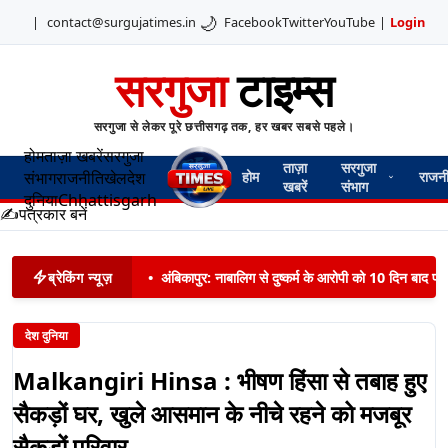
🌙
|
contact@surgujatimes.in
Facebook
Twitter
YouTube
|
Login
सरगुजा
टाइम्स
सरगुजा से लेकर पूरे छत्तीसगढ़ तक, हर खबर सबसे पहले।
होम
ताज़ा खबरें
सरगुजा
ताज़ा
सरगुजा
संभाग
राजनीति
खेल
देश
होम
राजन
खबरें
संभाग
दुनिया
Chhattisgarh
✍️
पत्रकार बनें
ब्रेकिंग न्यूज़
•
अंबिकापुर: नाबालिग से दुष्कर्म के आरोपी को 10 दिन बाद पट
देश दुनिया
Malkangiri Hinsa : भीषण हिंसा से तबाह हुए
सैकड़ों घर, खुले आसमान के नीचे रहने को मजबूर
सैकड़ों परिवार