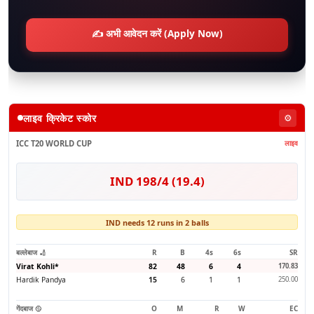
✍️ अभी आवेदन करें (Apply Now)
लाइव क्रिकेट स्कोर
⚙️
ICC T20 WORLD CUP
लाइव
IND 198/4 (19.4)
IND needs 12 runs in 2 balls
बल्लेबाज 🏏
R
B
4s
6s
SR
Virat Kohli
*
82
48
6
4
170.83
Hardik Pandya
15
6
1
1
250.00
गेंदबाज 🥎
O
M
R
W
EC