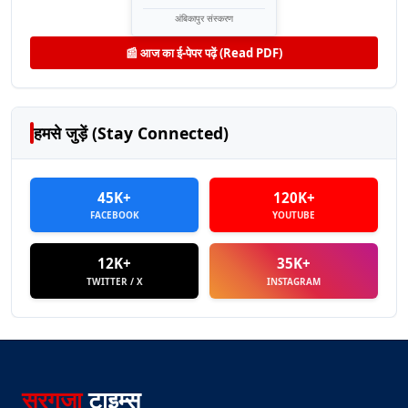
अंबिकापुर संस्करण
📰 आज का ई-पेपर पढ़ें (Read PDF)
हमसे जुड़ें (Stay Connected)
45K+
120K+
FACEBOOK
YOUTUBE
12K+
35K+
TWITTER / X
INSTAGRAM
सरगुजा
टाइम्स