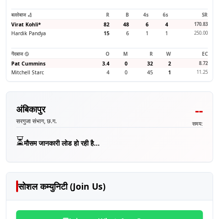
बल्लेबाज 🏏
R
B
4s
6s
SR
Virat Kohli
*
82
48
6
4
170.83
Hardik Pandya
15
6
1
1
250.00
गेंदबाज 🥎
O
M
R
W
EC
Pat Cummins
3.4
0
32
2
8.72
Mitchell Starc
4
0
45
1
11.25
--
अंबिकापुर
सरगुजा संभाग, छ.ग.
समय:
⏳
मौसम जानकारी लोड हो रही है...
सोशल कम्युनिटी (Join Us)