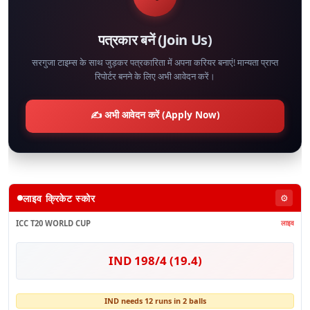
पत्रकार बनें (Join Us)
सरगुजा टाइम्स के साथ जुड़कर पत्रकारिता में अपना करियर बनाएं! मान्यता प्राप्त
रिपोर्टर बनने के लिए अभी आवेदन करें।
✍️ अभी आवेदन करें (Apply Now)
लाइव क्रिकेट स्कोर
⚙️
ICC T20 WORLD CUP
लाइव
IND 198/4 (19.4)
IND needs 12 runs in 2 balls