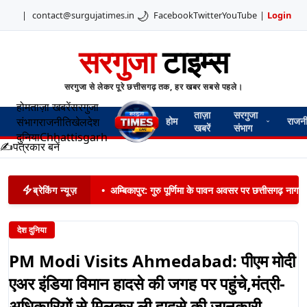
🌙
|
contact@surgujatimes.in
Facebook
Twitter
YouTube
|
Login
सरगुजा
टाइम्स
सरगुजा से लेकर पूरे छत्तीसगढ़ तक, हर खबर सबसे पहले।
होम
ताज़ा खबरें
सरगुजा
ताज़ा
सरगुजा
संभाग
राजनीति
खेल
देश
होम
राजन
खबरें
संभाग
दुनिया
Chhattisgarh
✍️
पत्रकार बनें
ब्रेकिंग न्यूज़
•
अम्बिकापुर: गुरु पूर्णिमा के पावन अवसर पर छत्तीसगढ़ नागरिक
देश दुनिया
PM Modi Visits Ahmedabad: पीएम मोदी
एअर इंडिया विमान हादसे की जगह पर पहुंचे,मंत्री-
अधिकारियों से मिलकर ली हादसे की जानकारी