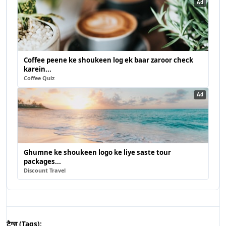
Ad
Coffee peene ke shoukeen log ek baar zaroor check
karein...
Coffee Quiz
Ad
Ghumne ke shoukeen logo ke liye saste tour
packages...
Discount Travel
टैग्स (Tags):