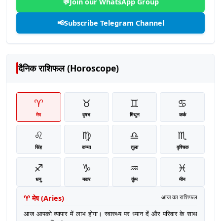
💬
Join our WhatsApp Group
📢
Subscribe Telegram Channel
दैनिक राशिफल (Horoscope)
♈
♉
♊
♋
मेष
वृषभ
मिथुन
कर्क
♌
♍
♎
♏
सिंह
कन्या
तुला
वृश्चिक
♐
♑
♒
♓
धनु
मकर
कुंभ
मीन
♈
मेष
(
Aries
)
आज का राशिफल
आज आपको व्यापार में लाभ होगा। स्वास्थ्य पर ध्यान दें और परिवार के साथ