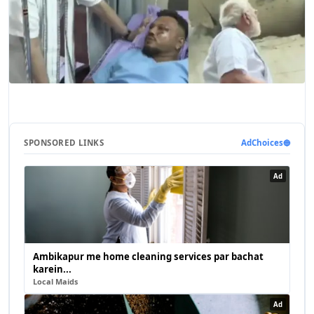
SPONSORED LINKS
AdChoices
🔵
Ad
Ambikapur me home cleaning services par bachat
karein...
Local Maids
Ad